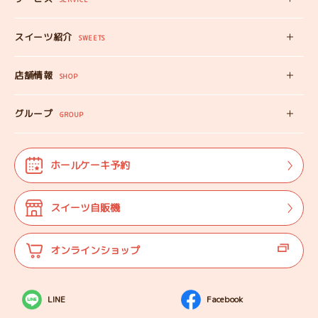
みいちゃんママの
プロフィール
スイーツ自販機
スイーツ紹介
工房見学
SWEETS
みいちゃんのスイーツ
出張カフェ
店舗情報
オンラインショップ
SHOP
教えない教室
店舗情報
みいちゃんのSDGS
グループ
マップ
GROUP
株式会社TANEBI
お仕事体験
開店日
Shining Children
よくある質問
法人･団体様向け
ホールケーキ予約
自分探しを
サポートする会
ご案内
代表プロフィール
スイーツ自販機
登壇実績
オンラインショップ
LINE
Facebook