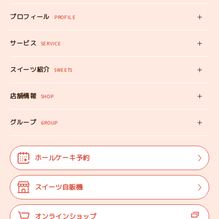
新着記事
プロフィール
PROFILE
みいちゃんの
プロフィール
サービス
みいちゃんママの
SERVICE
プロフィール
スイーツ自販機
スイーツ紹介
工房見学
SWEETS
みいちゃんのスイーツ
出張カフェ
店舗情報
オンラインショップ
SHOP
教えない教室
店舗情報
みいちゃんのSDGS
グループ
マップ
GROUP
株式会社TANEBI
お仕事体験
開店日
Shining Children
よくある質問
法人･団体様向け
ホールケーキ予約
自分探しを
サポートする会
ご案内
代表プロフィール
スイーツ自販機
登壇実績
オンラインショップ