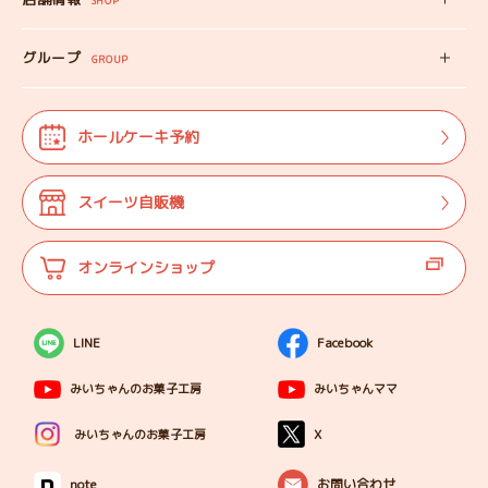
オンラインショップ
SHOP
教えない教室
店舗情報
みいちゃんのSDGS
グループ
マップ
GROUP
株式会社TANEBI
お仕事体験
開店日
Shining Children
よくある質問
法人･団体様向け
ホールケーキ予約
自分探しを
サポートする会
ご案内
代表プロフィール
スイーツ自販機
登壇実績
オンラインショップ
LINE
Facebook
みいちゃんのお菓子工房
みいちゃんママ
X
みいちゃんのお菓子工房
note
お問い合わせ