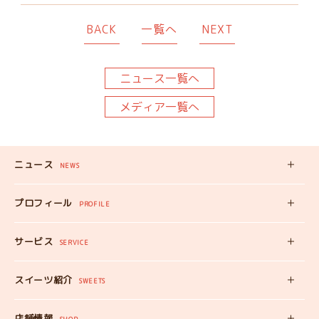
BACK
一覧へ
NEXT
ニュース一覧へ
メディア一覧へ
ニュース
NEWS
新着記事
プロフィール
PROFILE
みいちゃんの
プロフィール
サービス
みいちゃんママの
SERVICE
プロフィール
スイーツ自販機
スイーツ紹介
工房見学
SWEETS
みいちゃんのスイーツ
出張カフェ
店舗情報