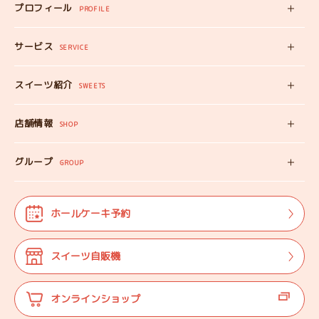
プロフィール
PROFILE
みいちゃんの
プロフィール
サービス
みいちゃんママの
SERVICE
プロフィール
スイーツ自販機
スイーツ紹介
工房見学
SWEETS
みいちゃんのスイーツ
出張カフェ
店舗情報
オンラインショップ
SHOP
教えない教室
店舗情報
みいちゃんのSDGS
グループ
マップ
GROUP
株式会社TANEBI
お仕事体験
開店日
Shining Children
よくある質問
法人･団体様向け
ホールケーキ予約
自分探しを
サポートする会
ご案内
代表プロフィール
スイーツ自販機
登壇実績
オンラインショップ