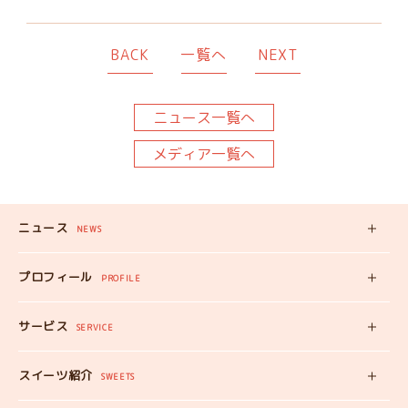
BACK
一覧へ
NEXT
ニュース一覧へ
メディア一覧へ
ニュース
NEWS
新着記事
プロフィール
PROFILE
みいちゃんの
プロフィール
サービス
みいちゃんママの
SERVICE
プロフィール
スイーツ自販機
スイーツ紹介
工房見学
SWEETS
みいちゃんのスイーツ