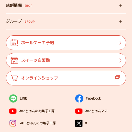
出張カフェ
店舗情報
オンラインショップ
SHOP
教えない教室
店舗情報
みいちゃんのSDGS
グループ
マップ
GROUP
株式会社TANEBI
お仕事体験
開店日
Shining Children
よくある質問
法人･団体様向け
ホールケーキ予約
自分探しを
サポートする会
ご案内
代表プロフィール
スイーツ自販機
登壇実績
オンラインショップ
LINE
Facebook
みいちゃんのお菓子工房
みいちゃんママ
X
みいちゃんのお菓子工房