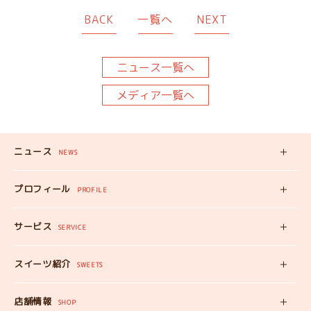
BACK
一覧へ
NEXT
ニュース一覧へ
メディア一覧へ
ニュース
NEWS
新着記事
プロフィール
PROFILE
みいちゃんの
プロフィール
サービス
みいちゃんママの
SERVICE
プロフィール
スイーツ自販機
スイーツ紹介
工房見学
SWEETS
みいちゃんのスイーツ
出張カフェ
店舗情報
オンラインショップ
SHOP