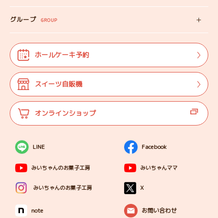
教えない教室
店舗情報
みいちゃんのSDGS
グループ
マップ
GROUP
株式会社TANEBI
お仕事体験
開店日
Shining Children
よくある質問
法人･団体様向け
ホールケーキ予約
自分探しを
サポートする会
ご案内
代表プロフィール
スイーツ自販機
登壇実績
オンラインショップ
LINE
Facebook
みいちゃんのお菓子工房
みいちゃんママ
X
みいちゃんのお菓子工房
note
お問い合わせ