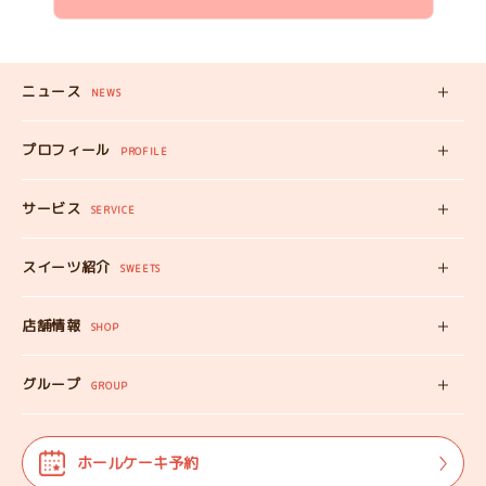
ニュース
NEWS
新着記事
プロフィール
PROFILE
みいちゃんの
プロフィール
サービス
みいちゃんママの
SERVICE
プロフィール
スイーツ自販機
スイーツ紹介
工房見学
SWEETS
みいちゃんのスイーツ
出張カフェ
店舗情報
オンラインショップ
SHOP
教えない教室
店舗情報
みいちゃんのSDGS
グループ
マップ
GROUP
株式会社TANEBI
お仕事体験
開店日
Shining Children
よくある質問
法人･団体様向け
ホールケーキ予約
自分探しを
サポートする会