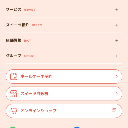
みいちゃんの
プロフィール
サービス
みいちゃんママの
SERVICE
プロフィール
スイーツ自販機
スイーツ紹介
工房見学
SWEETS
みいちゃんのスイーツ
出張カフェ
店舗情報
オンラインショップ
SHOP
教えない教室
店舗情報
みいちゃんのSDGS
グループ
マップ
GROUP
株式会社TANEBI
お仕事体験
開店日
Shining Children
よくある質問
法人･団体様向け
ホールケーキ予約
自分探しを
サポートする会
ご案内
代表プロフィール
スイーツ自販機
登壇実績
オンラインショップ