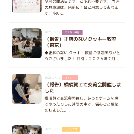
９月の開店日です。ご予約不要です。 当店
の駐車場は、店前に１台ご用意しておりま
す。 狭い...
2026.07.19
教えない教室
（報告）正解のないクッキー教室
（東京）
◆正解のない クッキー教室 ご参加ありがと
うございました！ 日時：２０２６年７月...
2026.07.19
イベント
（報告）横須賀にて交流会開催しま
した
横須賀で交流会開催し、あっとホームな場
でゆったりした時間の中で、悩みごと相談
をしました。 ...
2026.07.12
トピックス