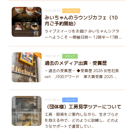
2026.08.03
トピックス
みいちゃんのラウンジカフェ（10
月ご予約開始）
ライブスイーツをお届け みいちゃんシアタ
ーへようこそ ～開催日時～ 12時半～17時 ...
2026.08.01
メディア
過去のメディア出演・受賞歴
－過去の受賞歴－ ◆受賞歴 2026 女性社長
net J300アワード 準大賞受賞 2025 ...
2026.08.01
ニュース
（団体様）工房見学ツアーについて
工房・厨房をご案内しながら、生きづらさ
を抱える中で、どのように訓練し、どのよ
うなサポートで運営してい...