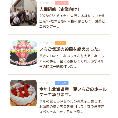
2026.06.25
イベント
人権研修（企業向け）
2026/06/16（火） 大阪に本社をもつ上場
企業12社の皆様に人権研修として、講義と
工房ツアー...
2026.06.21
コラム
いちご気球の役目を終えました。
長きにわたり、みいちゃんを支え、みいち
ゃんの夢を一緒に応援してくれた小学４年
生の時に一緒に作った...
2026.06.20
ニュース
今年も北海道産 夏いちごのホール
ケーキ承ります。
今年の夏もみいちゃんのお菓子工房では、
北海道の夏いちごを使用した「なつみずき
スペシャル」を７月のお引...