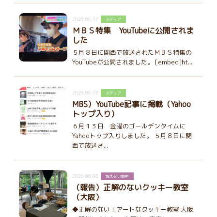
2026.06.17
メディア
ＭＢＳ特集 YouTubeに公開されま
した
５月８日に関西で放送されたＭＢＳ特集の
YouTubeが公開されました。 [embed]ht...
2026.06.13
メディア
MBS）YouTube記事に掲載（Yahoo
トップ入り）
６月１３日 金曜のゴールデンタイムに
Yahooトップ入りしました。 ５月８日に関
西で放送さ...
2026.06.08
教えない教室
（報告）正解のないクッキー教室
（大阪）
◆正解のない！アートなクッキー教室 大阪