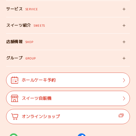
サービス
みいちゃんママの
SERVICE
プロフィール
スイーツ自販機
スイーツ紹介
工房見学
SWEETS
みいちゃんのスイーツ
出張カフェ
店舗情報
オンラインショップ
SHOP
教えない教室
店舗情報
みいちゃんのSDGS
グループ
マップ
GROUP
株式会社TANEBI
お仕事体験
開店日
Shining Children
よくある質問
法人･団体様向け
ホールケーキ予約
自分探しを
サポートする会
ご案内
代表プロフィール
スイーツ自販機
登壇実績
オンラインショップ