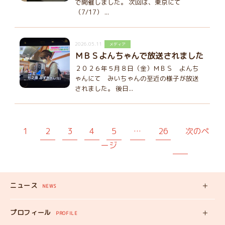
で開催しました。 次回は、東京にて
（7/17） ...
2026.05.11
メディア
ＭＢＳよんちゃんで放送されました
２０２６年５月８日（金）ＭＢＳ よんち
ゃんにて みいちゃんの至近の様子が放送
されました。 後日...
1
2
3
4
5
…
26
次のペ
ージ
ニュース
NEWS
新着記事
プロフィール
PROFILE
みいちゃんの
プロフィール