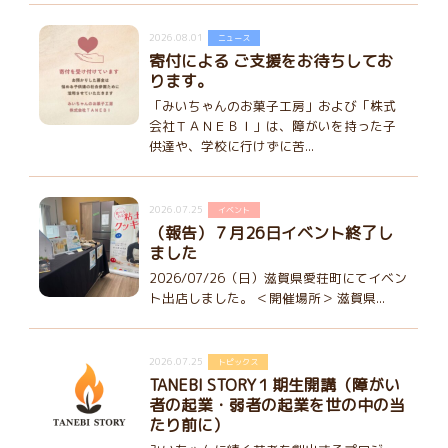
2026.08.01
ニュース
寄付による ご支援をお待ちしてお
ります。
「みいちゃんのお菓子工房」および「株式
会社ＴＡＮＥＢＩ」は、障がいを持った子
供達や、学校に行けずに苦...
2026.07.25
イベント
（報告）７月26日イベント終了し
ました
2026/07/26（日）滋賀県愛荘町にてイベン
ト出店しました。 ＜開催場所＞ 滋賀県...
2026.07.25
トピックス
TANEBI STORY１期生開講（障がい
者の起業・弱者の起業を世の中の当
たり前に）