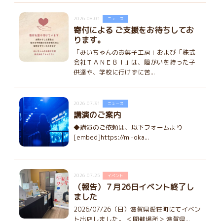
2026.08.01
ニュース
寄付による ご支援をお待ちしてお
ります。
「みいちゃんのお菓子工房」および「株式
会社ＴＡＮＥＢＩ」は、障がいを持った子
供達や、学校に行けずに苦...
2026.07.31
ニュース
講演のご案内
◆講演のご依頼は、以下フォームより
[embed]https://mi-oka...
2026.07.25
イベント
（報告）７月26日イベント終了し
ました
2026/07/26（日）滋賀県愛荘町にてイベン
ト出店しました。 ＜開催場所＞ 滋賀県...