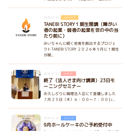
2026.07.25
トピックス
TANEBI STORY１期生開講（障がい
者の起業・弱者の起業を世の中の当
たり前に）
みいちゃんに続く若者を創出するプロジェ
クトTANEBI STORY ２０２６年５月に１期生
が開...
2026.07.22
イベント
終了（法人さま向け講演）23日モ
ーニングセミナー
お久しぶりに倫理法人会にて登壇しました
７月２３日（木）６：００～７：００ [c...
2026.07.20
ニュース
9月ホールケーキのご予約受付中