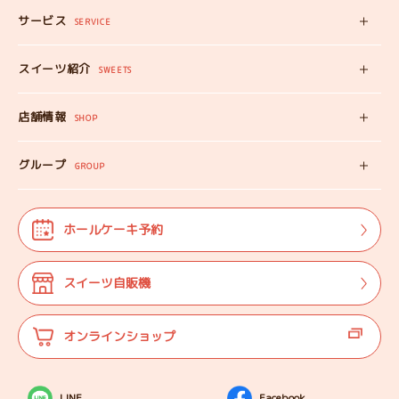
サービス
みいちゃんママの
SERVICE
プロフィール
スイーツ自販機
スイーツ紹介
工房見学
SWEETS
みいちゃんのスイーツ
出張カフェ
店舗情報
オンラインショップ
SHOP
教えない教室
店舗情報
みいちゃんのSDGS
グループ
マップ
GROUP
株式会社TANEBI
お仕事体験
開店日
Shining Children
よくある質問
法人･団体様向け
ホールケーキ予約
自分探しを
サポートする会
ご案内
代表プロフィール
スイーツ自販機
登壇実績
オンラインショップ
LINE
Facebook