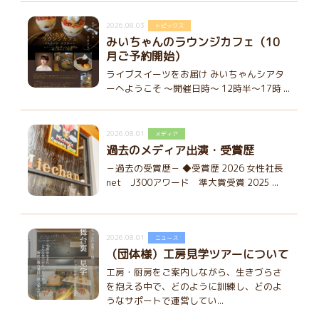
2026.08.03
トピックス
みいちゃんのラウンジカフェ（10
月ご予約開始）
ライブスイーツをお届け みいちゃんシアタ
ーへようこそ ～開催日時～ 12時半～17時 ...
2026.08.01
メディア
過去のメディア出演・受賞歴
－過去の受賞歴－ ◆受賞歴 2026 女性社長
net J300アワード 準大賞受賞 2025 ...
2026.08.01
ニュース
（団体様）工房見学ツアーについて
工房・厨房をご案内しながら、生きづらさ
を抱える中で、どのように訓練し、どのよ
うなサポートで運営してい...