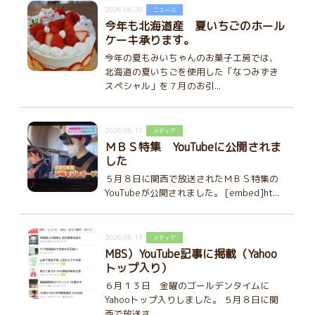
2026.06.20
ニュース
今年も北海道産 夏いちごのホール
ケーキ承ります。
今年の夏もみいちゃんのお菓子工房では、
北海道の夏いちごを使用した「なつみずき
スペシャル」を７月のお引...
2026.06.17
メディア
ＭＢＳ特集 YouTubeに公開されま
した
５月８日に関西で放送されたＭＢＳ特集の
YouTubeが公開されました。 [embed]ht...
2026.06.13
メディア
MBS）YouTube記事に掲載（Yahoo
トップ入り）
６月１３日 金曜のゴールデンタイムに
Yahooトップ入りしました。 ５月８日に関
西で放送さ...