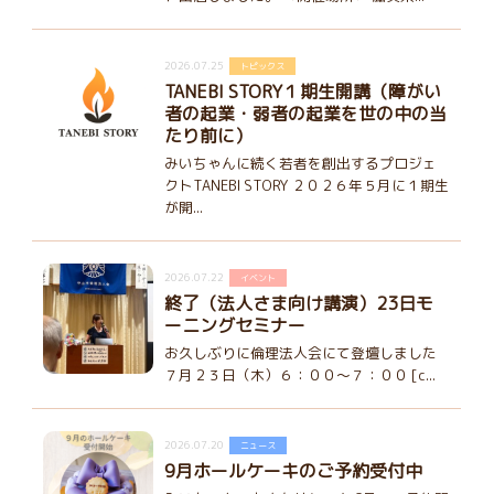
2026.07.25
トピックス
TANEBI STORY１期生開講（障がい
者の起業・弱者の起業を世の中の当
たり前に）
みいちゃんに続く若者を創出するプロジェ
クトTANEBI STORY ２０２６年５月に１期生
が開...
2026.07.22
イベント
終了（法人さま向け講演）23日モ
ーニングセミナー
お久しぶりに倫理法人会にて登壇しました
７月２３日（木）６：００～７：００ [c...
2026.07.20
ニュース
9月ホールケーキのご予約受付中