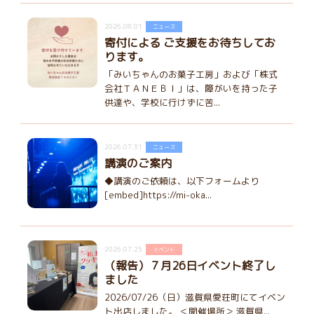
2026.08.01
ニュース
寄付による ご支援をお待ちしてお
ります。
「みいちゃんのお菓子工房」および「株式
会社ＴＡＮＥＢＩ」は、障がいを持った子
供達や、学校に行けずに苦...
2026.07.31
ニュース
講演のご案内
◆講演のご依頼は、以下フォームより
[embed]https://mi-oka...
2026.07.25
イベント
（報告）７月26日イベント終了し
ました
2026/07/26（日）滋賀県愛荘町にてイベン
ト出店しました。 ＜開催場所＞ 滋賀県...