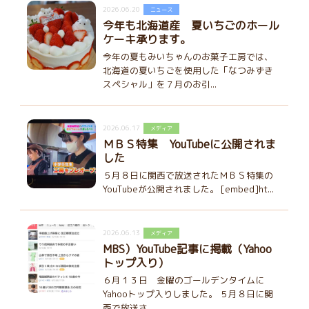
2026.06.20
ニュース
今年も北海道産 夏いちごのホール
ケーキ承ります。
今年の夏もみいちゃんのお菓子工房では、
北海道の夏いちごを使用した「なつみずき
スペシャル」を７月のお引...
2026.06.17
メディア
ＭＢＳ特集 YouTubeに公開されま
した
５月８日に関西で放送されたＭＢＳ特集の
YouTubeが公開されました。 [embed]ht...
2026.06.13
メディア
MBS）YouTube記事に掲載（Yahoo
トップ入り）
６月１３日 金曜のゴールデンタイムに
Yahooトップ入りしました。 ５月８日に関
西で放送さ...