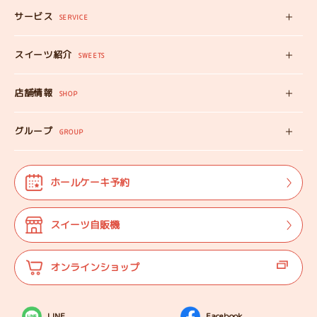
サービス
みいちゃんママの
SERVICE
プロフィール
スイーツ自販機
スイーツ紹介
工房見学
SWEETS
みいちゃんのスイーツ
出張カフェ
店舗情報
オンラインショップ
SHOP
教えない教室
店舗情報
みいちゃんのSDGS
グループ
マップ
GROUP
株式会社TANEBI
お仕事体験
開店日
Shining Children
よくある質問
法人･団体様向け
ホールケーキ予約
自分探しを
サポートする会
ご案内
代表プロフィール
スイーツ自販機
登壇実績
オンラインショップ
LINE
Facebook