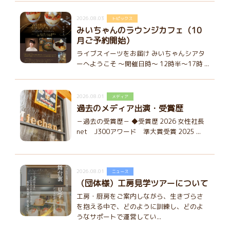
2026.08.03
トピックス
みいちゃんのラウンジカフェ（10
月ご予約開始）
ライブスイーツをお届け みいちゃんシアタ
ーへようこそ ～開催日時～ 12時半～17時 ...
2026.08.01
メディア
過去のメディア出演・受賞歴
－過去の受賞歴－ ◆受賞歴 2026 女性社長
net J300アワード 準大賞受賞 2025 ...
2026.08.01
ニュース
（団体様）工房見学ツアーについて
工房・厨房をご案内しながら、生きづらさ
を抱える中で、どのように訓練し、どのよ
うなサポートで運営してい...