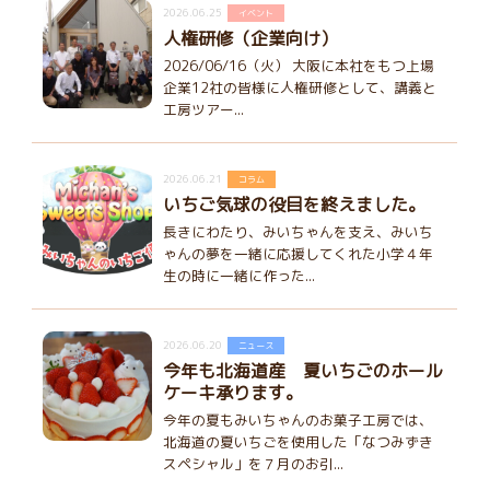
2026.06.25
イベント
人権研修（企業向け）
2026/06/16（火） 大阪に本社をもつ上場
企業12社の皆様に人権研修として、講義と
工房ツアー...
2026.06.21
コラム
いちご気球の役目を終えました。
長きにわたり、みいちゃんを支え、みいち
ゃんの夢を一緒に応援してくれた小学４年
生の時に一緒に作った...
2026.06.20
ニュース
今年も北海道産 夏いちごのホール
ケーキ承ります。
今年の夏もみいちゃんのお菓子工房では、
北海道の夏いちごを使用した「なつみずき
スペシャル」を７月のお引...