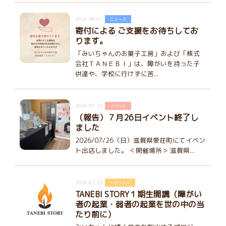
2026.08.01
ニュース
寄付による ご支援をお待ちしてお
ります。
「みいちゃんのお菓子工房」および「株式
会社ＴＡＮＥＢＩ」は、障がいを持った子
供達や、学校に行けずに苦...
2026.07.25
イベント
（報告）７月26日イベント終了し
ました
2026/07/26（日）滋賀県愛荘町にてイベン
ト出店しました。 ＜開催場所＞ 滋賀県...
2026.07.25
トピックス
TANEBI STORY１期生開講（障がい
者の起業・弱者の起業を世の中の当
たり前に）