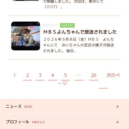
で開催しました。 次回は、東京にて
（7/17） ...
2026.05.11
メディア
ＭＢＳよんちゃんで放送されました
２０２６年５月８日（金）ＭＢＳ よんち
ゃんにて みいちゃんの至近の様子が放送
されました。 後日...
1
2
3
4
5
…
26
次のペ
ージ
ニュース
NEWS
新着記事
プロフィール
PROFILE
みいちゃんの
プロフィール