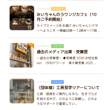
2026.08.03
トピックス
みいちゃんのラウンジカフェ（10
月ご予約開始）
ライブスイーツをお届け みいちゃんシアタ
ーへようこそ ～開催日時～ 12時半～17時 ...
2026.08.01
メディア
過去のメディア出演・受賞歴
－過去の受賞歴－ ◆受賞歴 2026 女性社長
net J300アワード 準大賞受賞 2025 ...
2026.08.01
ニュース
（団体様）工房見学ツアーについて
工房・厨房をご案内しながら、生きづらさ
を抱える中で、どのように訓練し、どのよ
うなサポートで運営してい...