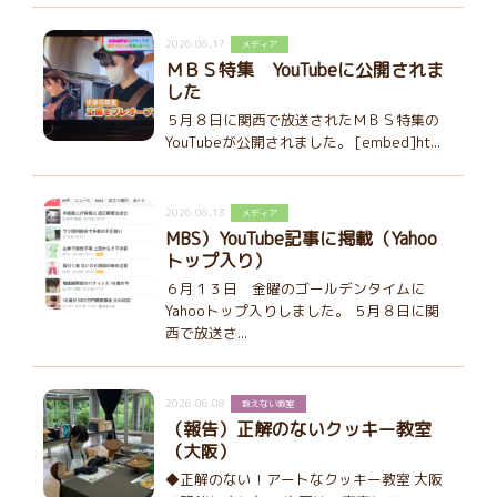
2026.06.17
メディア
ＭＢＳ特集 YouTubeに公開されま
した
５月８日に関西で放送されたＭＢＳ特集の
YouTubeが公開されました。 [embed]ht...
2026.06.13
メディア
MBS）YouTube記事に掲載（Yahoo
トップ入り）
６月１３日 金曜のゴールデンタイムに
Yahooトップ入りしました。 ５月８日に関
西で放送さ...
2026.06.08
教えない教室
（報告）正解のないクッキー教室
（大阪）
◆正解のない！アートなクッキー教室 大阪