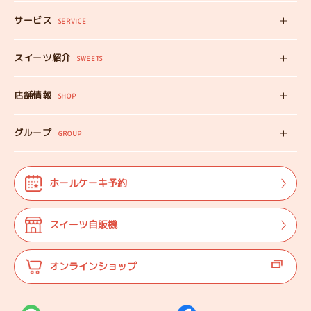
サービス
みいちゃんママの
SERVICE
プロフィール
スイーツ自販機
スイーツ紹介
工房見学
SWEETS
みいちゃんのスイーツ
出張カフェ
店舗情報
オンラインショップ
SHOP
教えない教室
店舗情報
みいちゃんのSDGS
グループ
マップ
GROUP
株式会社TANEBI
お仕事体験
開店日
Shining Children
よくある質問
法人･団体様向け
ホールケーキ予約
自分探しを
サポートする会
ご案内
代表プロフィール
スイーツ自販機
登壇実績
オンラインショップ