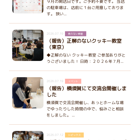
９月の開店日です。ご予約不要です。 当店
の駐車場は、店前に１台ご用意しておりま
す。 狭い...
2026.07.19
教えない教室
（報告）正解のないクッキー教室
（東京）
◆正解のない クッキー教室 ご参加ありがと
うございました！ 日時：２０２６年７月...
2026.07.19
イベント
（報告）横須賀にて交流会開催しま
した
横須賀で交流会開催し、あっとホームな場
でゆったりした時間の中で、悩みごと相談
をしました。 ...
2026.07.12
トピックス