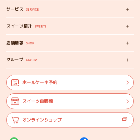
サービス
みいちゃんママの
SERVICE
プロフィール
スイーツ自販機
スイーツ紹介
工房見学
SWEETS
みいちゃんのスイーツ
出張カフェ
店舗情報
オンラインショップ
SHOP
教えない教室
店舗情報
みいちゃんのSDGS
グループ
マップ
GROUP
株式会社TANEBI
お仕事体験
開店日
Shining Children
よくある質問
法人･団体様向け
ホールケーキ予約
自分探しを
サポートする会
ご案内
代表プロフィール
スイーツ自販機
登壇実績
オンラインショップ