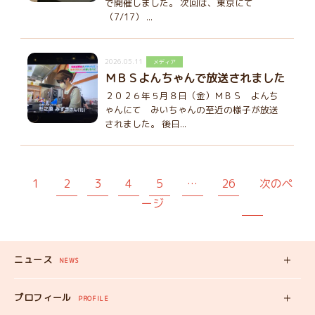
で開催しました。 次回は、東京にて
（7/17） ...
2026.05.11
メディア
ＭＢＳよんちゃんで放送されました
２０２６年５月８日（金）ＭＢＳ よんち
ゃんにて みいちゃんの至近の様子が放送
されました。 後日...
1
2
3
4
5
…
26
次のペ
ージ
ニュース
NEWS
新着記事
プロフィール
PROFILE
みいちゃんの
プロフィール