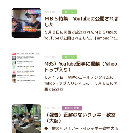
2026.06.17
メディア
ＭＢＳ特集 YouTubeに公開されま
した
５月８日に関西で放送されたＭＢＳ特集の
YouTubeが公開されました。 [embed]ht...
2026.06.13
メディア
MBS）YouTube記事に掲載（Yahoo
トップ入り）
６月１３日 金曜のゴールデンタイムに
Yahooトップ入りしました。 ５月８日に関
西で放送さ...
2026.06.08
教えない教室
（報告）正解のないクッキー教室
（大阪）
◆正解のない！アートなクッキー教室 大阪