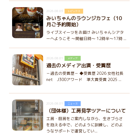
2026.08.03
トピックス
みいちゃんのラウンジカフェ（10
月ご予約開始）
ライブスイーツをお届け みいちゃんシアタ
ーへようこそ ～開催日時～ 12時半～17時 ...
2026.08.01
メディア
過去のメディア出演・受賞歴
－過去の受賞歴－ ◆受賞歴 2026 女性社長
net J300アワード 準大賞受賞 2025 ...
2026.08.01
ニュース
（団体様）工房見学ツアーについて
工房・厨房をご案内しながら、生きづらさ
を抱える中で、どのように訓練し、どのよ
うなサポートで運営してい...