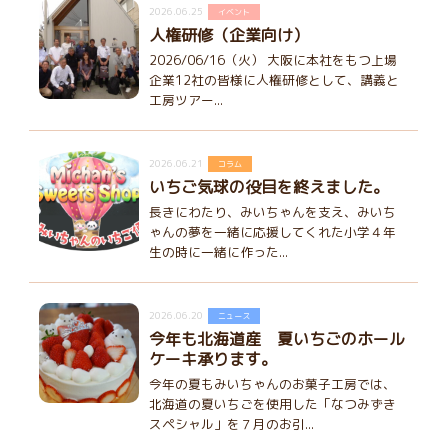
2026.06.25
イベント
人権研修（企業向け）
2026/06/16（火） 大阪に本社をもつ上場
企業12社の皆様に人権研修として、講義と
工房ツアー...
2026.06.21
コラム
いちご気球の役目を終えました。
長きにわたり、みいちゃんを支え、みいち
ゃんの夢を一緒に応援してくれた小学４年
生の時に一緒に作った...
2026.06.20
ニュース
今年も北海道産 夏いちごのホール
ケーキ承ります。
今年の夏もみいちゃんのお菓子工房では、
北海道の夏いちごを使用した「なつみずき
スペシャル」を７月のお引...