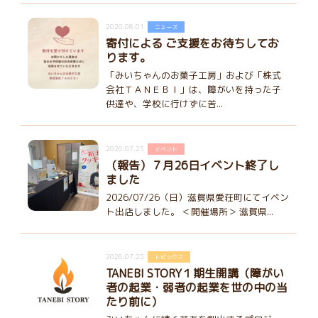
2026.08.01
ニュース
寄付による ご支援をお待ちしてお
ります。
「みいちゃんのお菓子工房」および「株式
会社ＴＡＮＥＢＩ」は、障がいを持った子
供達や、学校に行けずに苦...
2026.07.25
イベント
（報告）７月26日イベント終了し
ました
2026/07/26（日）滋賀県愛荘町にてイベン
ト出店しました。 ＜開催場所＞ 滋賀県...
2026.07.25
トピックス
TANEBI STORY１期生開講（障がい
者の起業・弱者の起業を世の中の当
たり前に）