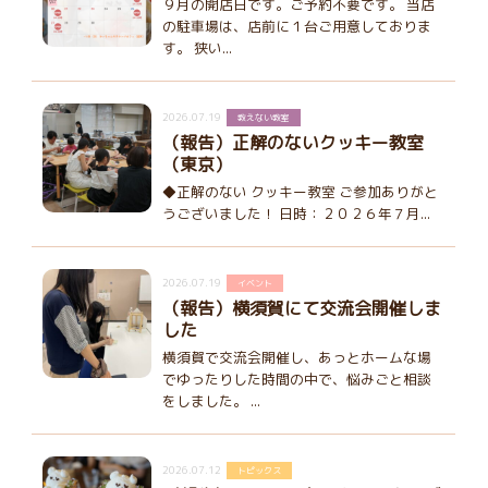
９月の開店日です。ご予約不要です。 当店
の駐車場は、店前に１台ご用意しておりま
す。 狭い...
2026.07.19
教えない教室
（報告）正解のないクッキー教室
（東京）
◆正解のない クッキー教室 ご参加ありがと
うございました！ 日時：２０２６年７月...
2026.07.19
イベント
（報告）横須賀にて交流会開催しま
した
横須賀で交流会開催し、あっとホームな場
でゆったりした時間の中で、悩みごと相談
をしました。 ...
2026.07.12
トピックス