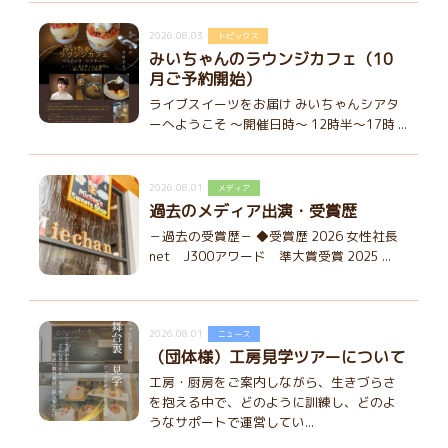
2026.08.03
トピックス
みいちゃんのラウンジカフェ（10
月ご予約開始）
ライブスイーツをお届け みいちゃんシアタ
ーへようこそ ～開催日時～ 12時半～17時 ...
2026.08.01
メディア
過去のメディア出演・受賞歴
－過去の受賞歴－ ◆受賞歴 2026 女性社長
net J300アワード 準大賞受賞 2025 ...
2026.08.01
ニュース
（団体様）工房見学ツアーについて
工房・厨房をご案内しながら、生きづらさ
を抱える中で、どのように訓練し、どのよ
うなサポートで運営してい...