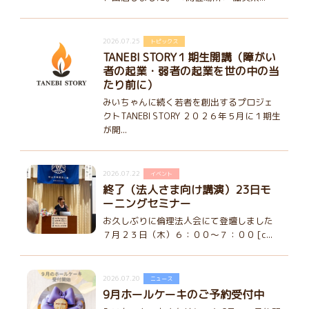
2026.07.25
トピックス
TANEBI STORY１期生開講（障がい
者の起業・弱者の起業を世の中の当
たり前に）
みいちゃんに続く若者を創出するプロジェ
クトTANEBI STORY ２０２６年５月に１期生
が開...
2026.07.22
イベント
終了（法人さま向け講演）23日モ
ーニングセミナー
お久しぶりに倫理法人会にて登壇しました
７月２３日（木）６：００～７：００ [c...
2026.07.20
ニュース
9月ホールケーキのご予約受付中