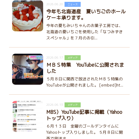
2026.06.20
ニュース
今年も北海道産 夏いちごのホール
ケーキ承ります。
今年の夏もみいちゃんのお菓子工房では、
北海道の夏いちごを使用した「なつみずき
スペシャル」を７月のお引...
2026.06.17
メディア
ＭＢＳ特集 YouTubeに公開されま
した
５月８日に関西で放送されたＭＢＳ特集の
YouTubeが公開されました。 [embed]ht...
2026.06.13
メディア
MBS）YouTube記事に掲載（Yahoo
トップ入り）
６月１３日 金曜のゴールデンタイムに
Yahooトップ入りしました。 ５月８日に関
西で放送さ...