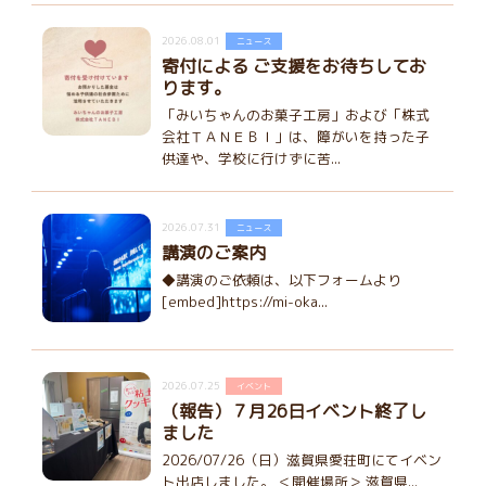
2026.08.01
ニュース
寄付による ご支援をお待ちしてお
ります。
「みいちゃんのお菓子工房」および「株式
会社ＴＡＮＥＢＩ」は、障がいを持った子
供達や、学校に行けずに苦...
2026.07.31
ニュース
講演のご案内
◆講演のご依頼は、以下フォームより
[embed]https://mi-oka...
2026.07.25
イベント
（報告）７月26日イベント終了し
ました
2026/07/26（日）滋賀県愛荘町にてイベン
ト出店しました。 ＜開催場所＞ 滋賀県...