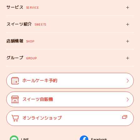
サービス
みいちゃんママの
SERVICE
プロフィール
スイーツ自販機
スイーツ紹介
工房見学
SWEETS
みいちゃんのスイーツ
出張カフェ
店舗情報
オンラインショップ
SHOP
教えない教室
店舗情報
みいちゃんのSDGS
グループ
マップ
GROUP
株式会社TANEBI
お仕事体験
開店日
Shining Children
よくある質問
法人･団体様向け
ホールケーキ予約
自分探しを
サポートする会
ご案内
代表プロフィール
スイーツ自販機
登壇実績
オンラインショップ
LINE
Facebook