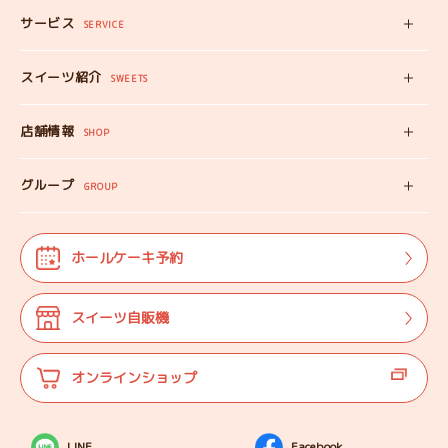
サービス
みいちゃんママの
SERVICE
プロフィール
スイーツ自販機
スイーツ紹介
工房見学
SWEETS
みいちゃんのスイーツ
出張カフェ
店舗情報
オンラインショップ
SHOP
教えない教室
店舗情報
みいちゃんのSDGS
グループ
マップ
GROUP
株式会社TANEBI
お仕事体験
開店日
Shining Children
よくある質問
法人･団体様向け
ホールケーキ予約
自分探しを
サポートする会
ご案内
代表プロフィール
スイーツ自販機
登壇実績
オンラインショップ
LINE
Facebook