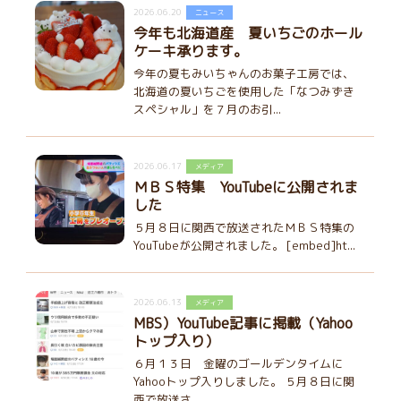
2026.06.20
ニュース
今年も北海道産 夏いちごのホール
ケーキ承ります。
今年の夏もみいちゃんのお菓子工房では、
北海道の夏いちごを使用した「なつみずき
スペシャル」を７月のお引...
2026.06.17
メディア
ＭＢＳ特集 YouTubeに公開されま
した
５月８日に関西で放送されたＭＢＳ特集の
YouTubeが公開されました。 [embed]ht...
2026.06.13
メディア
MBS）YouTube記事に掲載（Yahoo
トップ入り）
６月１３日 金曜のゴールデンタイムに
Yahooトップ入りしました。 ５月８日に関
西で放送さ...