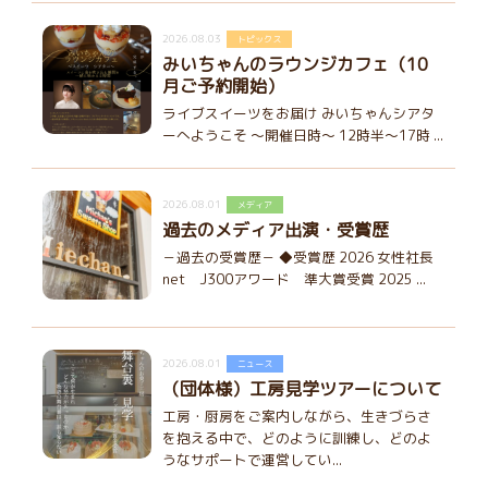
2026.08.03
トピックス
みいちゃんのラウンジカフェ（10
月ご予約開始）
ライブスイーツをお届け みいちゃんシアタ
ーへようこそ ～開催日時～ 12時半～17時 ...
2026.08.01
メディア
過去のメディア出演・受賞歴
－過去の受賞歴－ ◆受賞歴 2026 女性社長
net J300アワード 準大賞受賞 2025 ...
2026.08.01
ニュース
（団体様）工房見学ツアーについて
工房・厨房をご案内しながら、生きづらさ
を抱える中で、どのように訓練し、どのよ
うなサポートで運営してい...