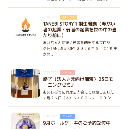
2026.07.25
トピックス
TANEBI STORY１期生開講（障がい
者の起業・弱者の起業を世の中の当
たり前に）
みいちゃんに続く若者を創出するプロジェ
クトTANEBI STORY ２０２６年５月に１期生
が開...
2026.07.22
イベント
終了（法人さま向け講演）23日モ
ーニングセミナー
お久しぶりに倫理法人会にて登壇しました
７月２３日（木）６：００～７：００ [c...
2026.07.20
ニュース
9月ホールケーキのご予約受付中