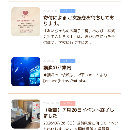
2026.08.01
ニュース
寄付による ご支援をお待ちしてお
ります。
「みいちゃんのお菓子工房」および「株式
会社ＴＡＮＥＢＩ」は、障がいを持った子
供達や、学校に行けずに苦...
2026.07.31
ニュース
講演のご案内
◆講演のご依頼は、以下フォームより
[embed]https://mi-oka...
2026.07.25
イベント
（報告）７月26日イベント終了し
ました
2026/07/26（日）滋賀県愛荘町にてイベン
ト出店しました。 ＜開催場所＞ 滋賀県...