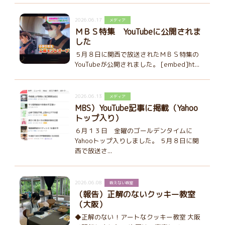
2026.06.17
メディア
ＭＢＳ特集 YouTubeに公開されま
した
５月８日に関西で放送されたＭＢＳ特集の
YouTubeが公開されました。 [embed]ht...
2026.06.13
メディア
MBS）YouTube記事に掲載（Yahoo
トップ入り）
６月１３日 金曜のゴールデンタイムに
Yahooトップ入りしました。 ５月８日に関
西で放送さ...
2026.06.08
教えない教室
（報告）正解のないクッキー教室
（大阪）
◆正解のない！アートなクッキー教室 大阪