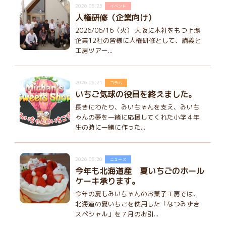
2026.06.25
イベント
人権研修（企業向け）
2026/06/16（火） 大阪に本社をもつ上場
企業12社の皆様に人権研修として、講義と
工房ツアー...
2026.06.21
コラム
いちご気球の役目を終えました。
長きにわたり、みいちゃんを支え、みいち
ゃんの夢を一緒に応援してくれた小学４年
生の時に一緒に作った...
2026.06.20
ニュース
今年も北海道産 夏いちごのホール
ケーキ承ります。
今年の夏もみいちゃんのお菓子工房では、
北海道の夏いちごを使用した「なつみずき
スペシャル」を７月のお引...