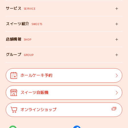
サービス
みいちゃんママの
SERVICE
プロフィール
スイーツ自販機
スイーツ紹介
工房見学
SWEETS
みいちゃんのスイーツ
出張カフェ
店舗情報
オンラインショップ
SHOP
教えない教室
店舗情報
みいちゃんのSDGS
グループ
マップ
GROUP
株式会社TANEBI
お仕事体験
開店日
Shining Children
よくある質問
法人･団体様向け
ホールケーキ予約
自分探しを
サポートする会
ご案内
代表プロフィール
スイーツ自販機
登壇実績
オンラインショップ