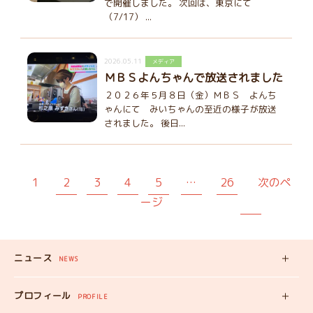
で開催しました。 次回は、東京にて
（7/17） ...
2026.05.11
メディア
ＭＢＳよんちゃんで放送されました
２０２６年５月８日（金）ＭＢＳ よんち
ゃんにて みいちゃんの至近の様子が放送
されました。 後日...
1
2
3
4
5
…
26
次のペ
ージ
ニュース
NEWS
新着記事
プロフィール
PROFILE
みいちゃんの
プロフィール