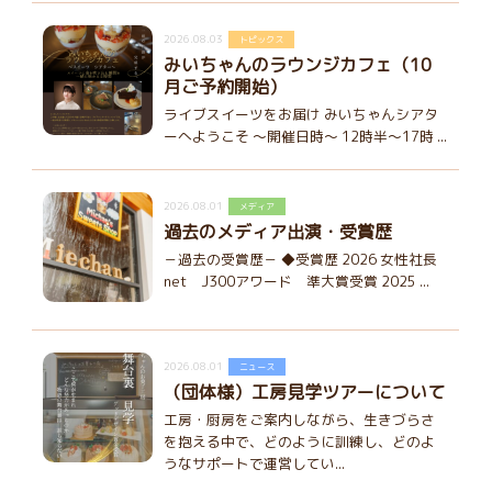
2026.08.03
トピックス
みいちゃんのラウンジカフェ（10
月ご予約開始）
ライブスイーツをお届け みいちゃんシアタ
ーへようこそ ～開催日時～ 12時半～17時 ...
2026.08.01
メディア
過去のメディア出演・受賞歴
－過去の受賞歴－ ◆受賞歴 2026 女性社長
net J300アワード 準大賞受賞 2025 ...
2026.08.01
ニュース
（団体様）工房見学ツアーについて
工房・厨房をご案内しながら、生きづらさ
を抱える中で、どのように訓練し、どのよ
うなサポートで運営してい...