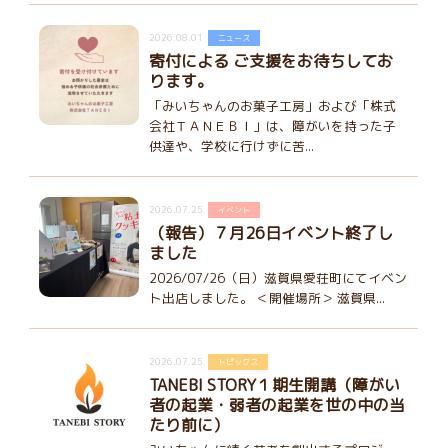
2026.08.01
ニュース
寄付による ご支援をお待ちしてお
ります。
「みいちゃんのお菓子工房」および「株式
会社ＴＡＮＥＢＩ」は、障がいを持った子
供達や、学校に行けずに苦...
2026.07.25
イベント
（報告）７月26日イベント終了し
ました
2026/07/26（日）滋賀県愛荘町にてイベン
ト出店しました。 ＜開催場所＞ 滋賀県...
2026.07.25
トピックス
TANEBI STORY１期生開講（障がい
者の起業・弱者の起業を世の中の当
たり前に）