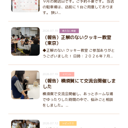
９月の開店日です。ご予約不要です。 当店
の駐車場は、店前に１台ご用意しておりま
す。 狭い...
2026.07.19
教えない教室
（報告）正解のないクッキー教室
（東京）
◆正解のない クッキー教室 ご参加ありがと
うございました！ 日時：２０２６年７月...
2026.07.19
イベント
（報告）横須賀にて交流会開催しま
した
横須賀で交流会開催し、あっとホームな場
でゆったりした時間の中で、悩みごと相談
をしました。 ...
2026.07.12
トピックス