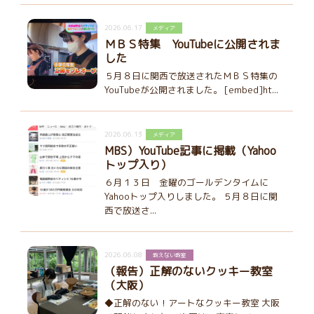
2026.06.17
メディア
ＭＢＳ特集 YouTubeに公開されま
した
５月８日に関西で放送されたＭＢＳ特集の
YouTubeが公開されました。 [embed]ht...
2026.06.13
メディア
MBS）YouTube記事に掲載（Yahoo
トップ入り）
６月１３日 金曜のゴールデンタイムに
Yahooトップ入りしました。 ５月８日に関
西で放送さ...
2026.06.08
教えない教室
（報告）正解のないクッキー教室
（大阪）
◆正解のない！アートなクッキー教室 大阪