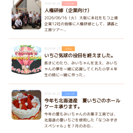
2026.06.25
イベント
人権研修（企業向け）
2026/06/16（火） 大阪に本社をもつ上場
企業12社の皆様に人権研修として、講義と
工房ツアー...
2026.06.21
コラム
いちご気球の役目を終えました。
長きにわたり、みいちゃんを支え、みいち
ゃんの夢を一緒に応援してくれた小学４年
生の時に一緒に作った...
2026.06.20
ニュース
今年も北海道産 夏いちごのホール
ケーキ承ります。
今年の夏もみいちゃんのお菓子工房では、
北海道の夏いちごを使用した「なつみずき
スペシャル」を７月のお引...