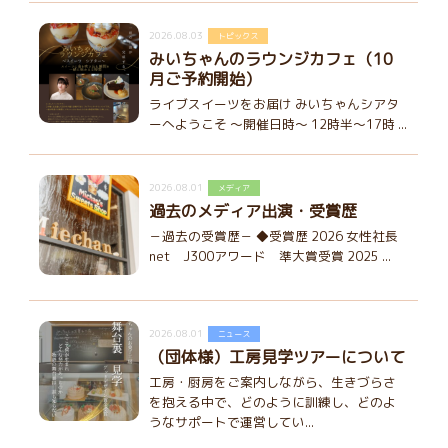
2026.08.03
トピックス
みいちゃんのラウンジカフェ（10
月ご予約開始）
ライブスイーツをお届け みいちゃんシアタ
ーへようこそ ～開催日時～ 12時半～17時 ...
2026.08.01
メディア
過去のメディア出演・受賞歴
－過去の受賞歴－ ◆受賞歴 2026 女性社長
net J300アワード 準大賞受賞 2025 ...
2026.08.01
ニュース
（団体様）工房見学ツアーについて
工房・厨房をご案内しながら、生きづらさ
を抱える中で、どのように訓練し、どのよ
うなサポートで運営してい...