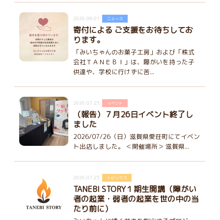
2026.08.01
ニュース
寄付による ご支援をお待ちしてお
ります。
「みいちゃんのお菓子工房」および「株式
会社ＴＡＮＥＢＩ」は、障がいを持った子
供達や、学校に行けずに苦...
2026.07.25
イベント
（報告）７月26日イベント終了し
ました
2026/07/26（日）滋賀県愛荘町にてイベン
ト出店しました。 ＜開催場所＞ 滋賀県...
2026.07.25
トピックス
TANEBI STORY１期生開講（障がい
者の起業・弱者の起業を世の中の当
たり前に）