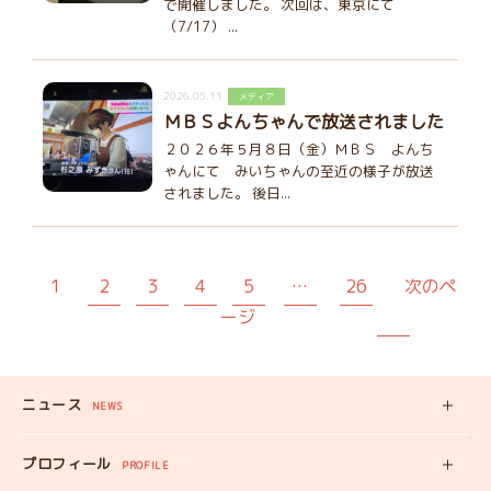
で開催しました。 次回は、東京にて
（7/17） ...
2026.05.11
メディア
ＭＢＳよんちゃんで放送されました
２０２６年５月８日（金）ＭＢＳ よんち
ゃんにて みいちゃんの至近の様子が放送
されました。 後日...
1
2
3
4
5
…
26
次のペ
ージ
ニュース
NEWS
新着記事
プロフィール
PROFILE
みいちゃんの
プロフィール