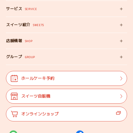
サービス
みいちゃんママの
SERVICE
プロフィール
スイーツ自販機
スイーツ紹介
工房見学
SWEETS
みいちゃんのスイーツ
出張カフェ
店舗情報
オンラインショップ
SHOP
教えない教室
店舗情報
みいちゃんのSDGS
グループ
マップ
GROUP
株式会社TANEBI
お仕事体験
開店日
Shining Children
よくある質問
法人･団体様向け
ホールケーキ予約
自分探しを
サポートする会
ご案内
代表プロフィール
スイーツ自販機
登壇実績
オンラインショップ