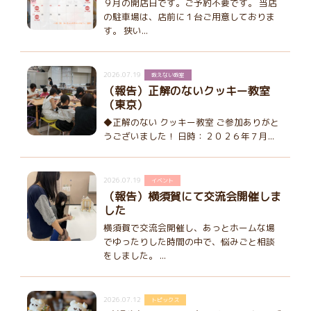
９月の開店日です。ご予約不要です。 当店
の駐車場は、店前に１台ご用意しておりま
す。 狭い...
2026.07.19
教えない教室
（報告）正解のないクッキー教室
（東京）
◆正解のない クッキー教室 ご参加ありがと
うございました！ 日時：２０２６年７月...
2026.07.19
イベント
（報告）横須賀にて交流会開催しま
した
横須賀で交流会開催し、あっとホームな場
でゆったりした時間の中で、悩みごと相談
をしました。 ...
2026.07.12
トピックス