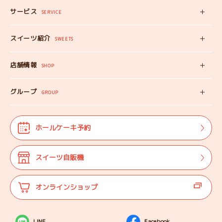
サービス
みいちゃんママの
SERVICE
プロフィール
スイーツ自販機
スイーツ紹介
工房見学
SWEETS
みいちゃんのスイーツ
出張カフェ
店舗情報
オンラインショップ
SHOP
教えない教室
店舗情報
みいちゃんのSDGS
グループ
マップ
GROUP
株式会社TANEBI
お仕事体験
開店日
Shining Children
よくある質問
法人･団体様向け
ホールケーキ予約
自分探しを
サポートする会
ご案内
代表プロフィール
スイーツ自販機
登壇実績
オンラインショップ
LINE
Facebook