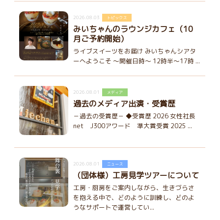
2026.08.03
トピックス
みいちゃんのラウンジカフェ（10
月ご予約開始）
ライブスイーツをお届け みいちゃんシアタ
ーへようこそ ～開催日時～ 12時半～17時 ...
2026.08.01
メディア
過去のメディア出演・受賞歴
－過去の受賞歴－ ◆受賞歴 2026 女性社長
net J300アワード 準大賞受賞 2025 ...
2026.08.01
ニュース
（団体様）工房見学ツアーについて
工房・厨房をご案内しながら、生きづらさ
を抱える中で、どのように訓練し、どのよ
うなサポートで運営してい...