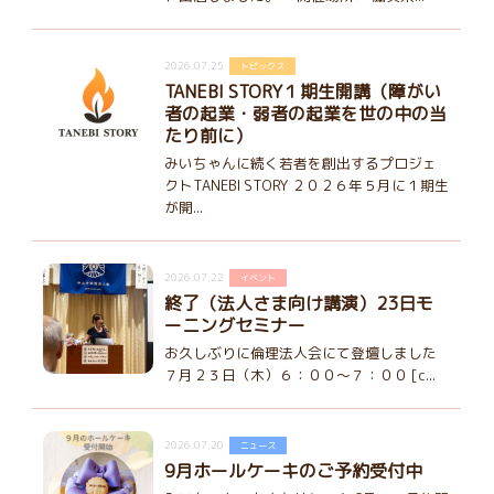
2026.07.25
トピックス
TANEBI STORY１期生開講（障がい
者の起業・弱者の起業を世の中の当
たり前に）
みいちゃんに続く若者を創出するプロジェ
クトTANEBI STORY ２０２６年５月に１期生
が開...
2026.07.22
イベント
終了（法人さま向け講演）23日モ
ーニングセミナー
お久しぶりに倫理法人会にて登壇しました
７月２３日（木）６：００～７：００ [c...
2026.07.20
ニュース
9月ホールケーキのご予約受付中