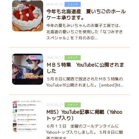
2026.06.20
ニュース
今年も北海道産 夏いちごのホール
ケーキ承ります。
今年の夏もみいちゃんのお菓子工房では、
北海道の夏いちごを使用した「なつみずき
スペシャル」を７月のお引...
2026.06.17
メディア
ＭＢＳ特集 YouTubeに公開されま
した
５月８日に関西で放送されたＭＢＳ特集の
YouTubeが公開されました。 [embed]ht...
2026.06.13
メディア
MBS）YouTube記事に掲載（Yahoo
トップ入り）
６月１３日 金曜のゴールデンタイムに
Yahooトップ入りしました。 ５月８日に関
西で放送さ...