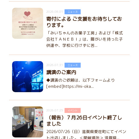
2026.08.01
ニュース
寄付による ご支援をお待ちしてお
ります。
「みいちゃんのお菓子工房」および「株式
会社ＴＡＮＥＢＩ」は、障がいを持った子
供達や、学校に行けずに苦...
2026.07.31
ニュース
講演のご案内
◆講演のご依頼は、以下フォームより
[embed]https://mi-oka...
2026.07.25
イベント
（報告）７月26日イベント終了し
ました
2026/07/26（日）滋賀県愛荘町にてイベン
ト出店しました。 ＜開催場所＞ 滋賀県...