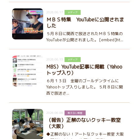
2026.06.17
メディア
ＭＢＳ特集 YouTubeに公開されま
した
５月８日に関西で放送されたＭＢＳ特集の
YouTubeが公開されました。 [embed]ht...
2026.06.13
メディア
MBS）YouTube記事に掲載（Yahoo
トップ入り）
６月１３日 金曜のゴールデンタイムに
Yahooトップ入りしました。 ５月８日に関
西で放送さ...
2026.06.08
教えない教室
（報告）正解のないクッキー教室
（大阪）
◆正解のない！アートなクッキー教室 大阪