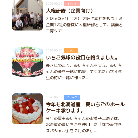
2026.06.25
イベント
人権研修（企業向け）
2026/06/16（火） 大阪に本社をもつ上場
企業12社の皆様に人権研修として、講義と
工房ツアー...
2026.06.21
コラム
いちご気球の役目を終えました。
長きにわたり、みいちゃんを支え、みいち
ゃんの夢を一緒に応援してくれた小学４年
生の時に一緒に作った...
2026.06.20
ニュース
今年も北海道産 夏いちごのホール
ケーキ承ります。
今年の夏もみいちゃんのお菓子工房では、
北海道の夏いちごを使用した「なつみずき
スペシャル」を７月のお引...