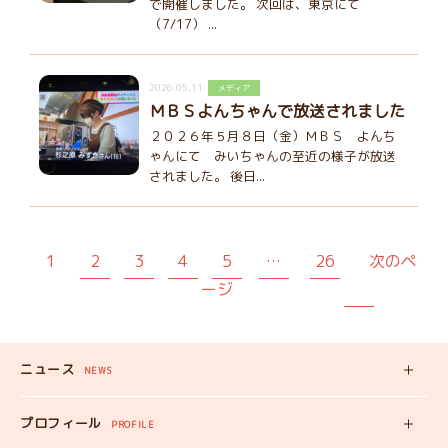
で開催しました。 次回は、東京にて
（7/17） ...
2026.05.11
メディア
ＭＢＳよんちゃんで放送されました
２０２６年５月８日（金）ＭＢＳ よんち
ゃんにて みいちゃんの至近の様子が放送
されました。 後日...
1
2
3
4
5
…
26
次のペ
ージ
ニュース
NEWS
新着記事
プロフィール
PROFILE
みいちゃんの
プロフィール