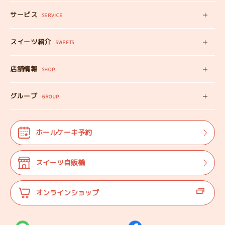
サービス
みいちゃんママの
SERVICE
プロフィール
スイーツ自販機
スイーツ紹介
工房見学
SWEETS
みいちゃんのスイーツ
出張カフェ
店舗情報
オンラインショップ
SHOP
教えない教室
店舗情報
みいちゃんのSDGS
グループ
マップ
GROUP
株式会社TANEBI
お仕事体験
開店日
Shining Children
よくある質問
法人･団体様向け
ホールケーキ予約
自分探しを
サポートする会
ご案内
代表プロフィール
スイーツ自販機
登壇実績
オンラインショップ