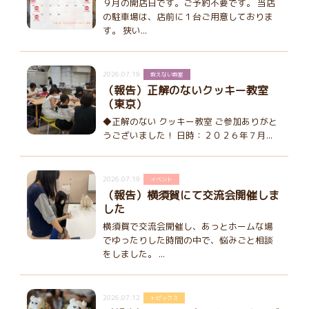
９月の開店日です。ご予約不要です。 当店
の駐車場は、店前に１台ご用意しておりま
す。 狭い...
2026.07.19
教えない教室
（報告）正解のないクッキー教室
（東京）
◆正解のない クッキー教室 ご参加ありがと
うございました！ 日時：２０２６年７月...
2026.07.19
イベント
（報告）横須賀にて交流会開催しま
した
横須賀で交流会開催し、あっとホームな場
でゆったりした時間の中で、悩みごと相談
をしました。 ...
2026.07.12
トピックス