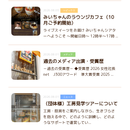
2026.08.03
トピックス
みいちゃんのラウンジカフェ（10
月ご予約開始）
ライブスイーツをお届け みいちゃんシアタ
ーへようこそ ～開催日時～ 12時半～17時 ...
2026.08.01
メディア
過去のメディア出演・受賞歴
－過去の受賞歴－ ◆受賞歴 2026 女性社長
net J300アワード 準大賞受賞 2025 ...
2026.08.01
ニュース
（団体様）工房見学ツアーについて
工房・厨房をご案内しながら、生きづらさ
を抱える中で、どのように訓練し、どのよ
うなサポートで運営してい...