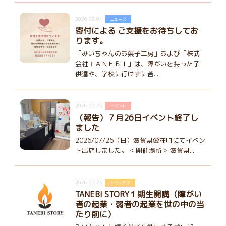
2026.08.01
ニュース
寄付による ご支援をお待ちしてお
ります。
「みいちゃんのお菓子工房」および「株式
会社ＴＡＮＥＢＩ」は、障がいを持った子
供達や、学校に行けずに苦...
2026.07.25
イベント
（報告）７月26日イベント終了し
ました
2026/07/26（日）滋賀県愛荘町にてイベン
ト出店しました。 ＜開催場所＞ 滋賀県...
2026.07.25
トピックス
TANEBI STORY１期生開講（障がい
者の起業・弱者の起業を世の中の当
たり前に）