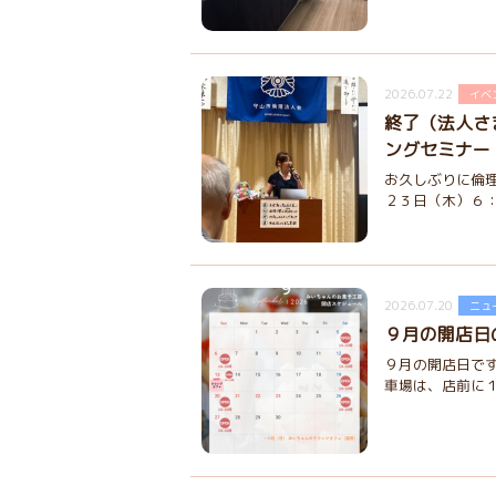
2026.07.22
イベ
終了（法人さ
ングセミナー
お久しぶりに倫理
２３日（木）６：０
2026.07.20
ニュ
９月の開店日
９月の開店日です
車場は、店前に１