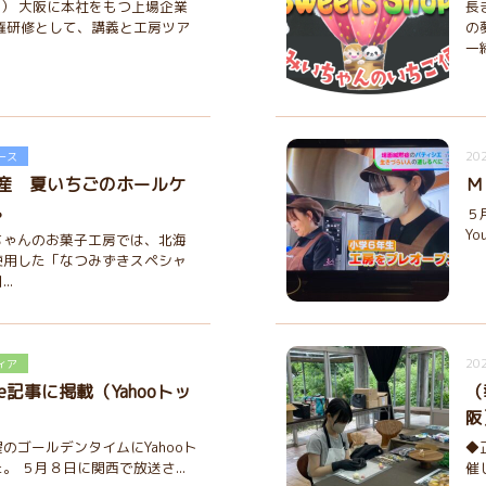
6（火） 大阪に本社をもつ上場企業
長
権研修として、講義と工房ツア
の
一
202
ース
産 夏いちごのホールケ
Ｍ
。
５
Yo
ちゃんのお菓子工房では、北海
使用した「なつみずきスペシャ
..
202
ィア
ube記事に掲載（Yahooトッ
（
阪
のゴールデンタイムにYahooト
◆
。 ５月８日に関西で放送さ...
催