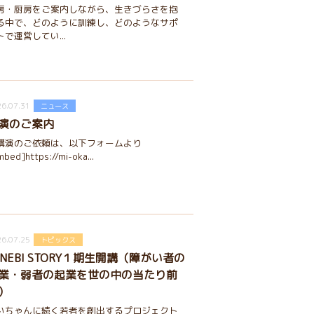
房・厨房をご案内しながら、生きづらさを抱
る中で、どのように訓練し、どのようなサポ
トで運営してい...
6.07.31
ニュース
演のご案内
講演のご依頼は、以下フォームより
mbed]https://mi-oka...
6.07.25
トピックス
ANEBI STORY１期生開講（障がい者の
業・弱者の起業を世の中の当たり前
）
いちゃんに続く若者を創出するプロジェクト