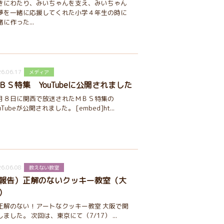
きにわたり、みいちゃんを支え、みいちゃん
夢を一緒に応援してくれた小学４年生の時に
緒に作った...
6.06.17
メディア
ＢＳ特集 YouTubeに公開されました
月８日に関西で放送されたＭＢＳ特集の
uTubeが公開されました。 [embed]ht...
6.06.08
教えない教室
報告）正解のないクッキー教室（大
）
正解のない！アートなクッキー教室 大阪で開
しました。 次回は、東京にて（7/17） ...