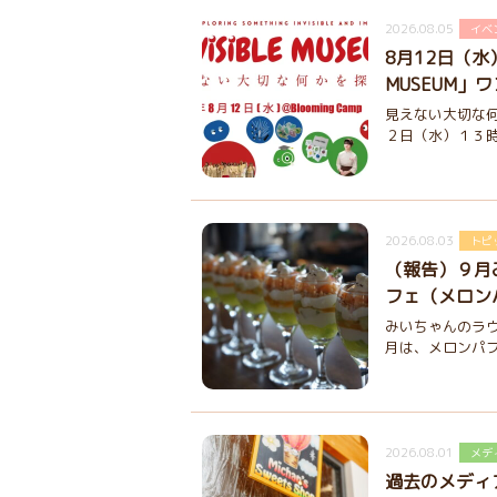
2026.08.05
イベ
8月12日（水）「
MUSEUM」
見えない大切な何
２日（水）１３時
2026.08.03
トピ
（報告）９月
フェ（メロン
みいちゃんのラウ
月は、メロンパフ
2026.08.01
メデ
過去のメディ