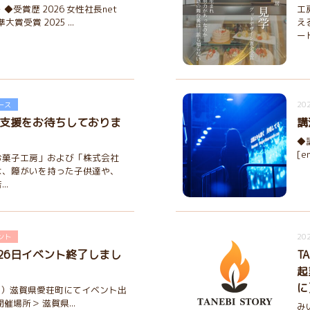
◆受賞歴 2026 女性社長net
工
賞受賞 2025 ...
え
ー
202
ース
ご支援をお待ちしておりま
講
◆
[e
お菓子工房」および「株式会社
は、障がいを持った子供達や、
..
202
ント
26日イベント終了しまし
T
起
に
6（日）滋賀県愛荘町にてイベント出
催場所＞ 滋賀県...
み