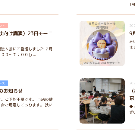
TA
202
ント
ま向け講演）23日モーニ
9
み
ま
法人会にて登壇しました ７月
０～７：００ [c...
202
ース
のお知らせ
（
京
。ご予約不要です。 当店の駐
台ご用意しております。 狭い...
◆
ざ