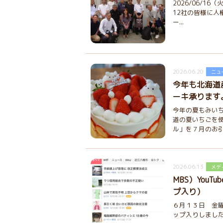
2026/06/1
12社の皆様に人
ー...
2026.06.20
ニュ
今年も北海道
ーキ承ります
今年の夏もみい
道の夏いちごを
ル」を７月のお引.
2026.06.13
メデ
MBS）YouT
プ入り）
６月１３日 金曜
ップ入りしました