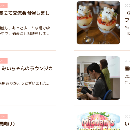
202
ント
賀にて交流会開催しまし
（
フ
開催し、あっとホームな場でゆ
み
の中で、悩みごと相談をしまし
月
202
ント
京）みいちゃんのラウンジカ
産
2
ッ
来場ありがとうございました。
202
ント
業向け）
い