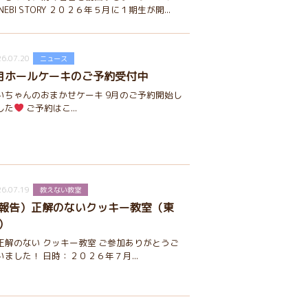
NEBI STORY ２０２６年５月に１期生が開...
6.07.20
ニュース
月ホールケーキのご予約受付中
いちゃんのおまかせケーキ 9月のご予約開始し
した
ご予約はこ...
6.07.19
教えない教室
報告）正解のないクッキー教室（東
）
正解のない クッキー教室 ご参加ありがとうご
いました！ 日時：２０２６年７月...