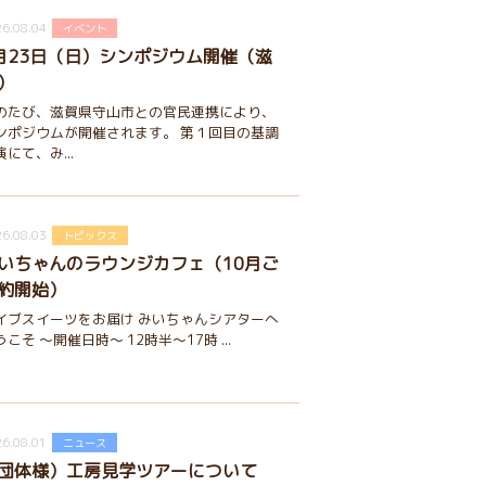
6.08.04
イベント
月23日（日）シンポジウム開催（滋
）
のたび、滋賀県守山市との官民連携により、
ンポジウムが開催されます。 第１回目の基調
演にて、み...
6.08.03
トピックス
いちゃんのラウンジカフェ（10月ご
約開始）
イブスイーツをお届け みいちゃんシアターへ
うこそ ～開催日時～ 12時半～17時 ...
6.08.01
ニュース
団体様）工房見学ツアーについて