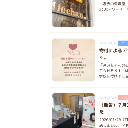
－過去の受賞歴－ 
J300アワード 準大
2026.08.01
ニュ
寄付による 
す。
「みいちゃんの
ＴＡＮＥＢＩ」
学校に行けずに苦.
2026.07.25
イベ
（報告）７月
た
2026/07/2
店しました。 ＜開