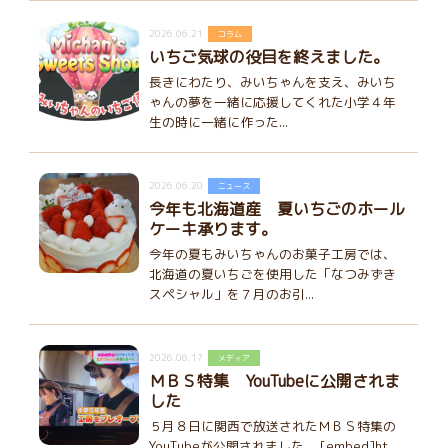
2026.06.21
コラム
いちご気球の役目を終えました。
長きにわたり、みいちゃんを支え、みいち
ゃんの夢を一緒に応援してくれた小学４年
生の時に一緒に作った...
2026.06.20
ニュース
今年も北海道産 夏いちごのホール
ケーキ承ります。
今年の夏もみいちゃんのお菓子工房では、
北海道の夏いちごを使用した「なつみずき
スペシャル」を７月のお引...
2026.06.17
メディア
ＭＢＳ特集 YouTubeに公開されま
した
５月８日に関西で放送されたＭＢＳ特集の
YouTubeが公開されました。 [embed]ht...