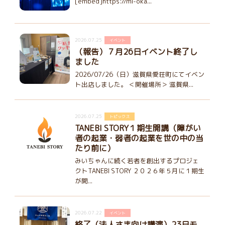
[embed]https://mi-oka...
2026.07.25
イベント
（報告）７月26日イベント終了し
ました
2026/07/26（日）滋賀県愛荘町にてイベン
ト出店しました。 ＜開催場所＞ 滋賀県...
2026.07.25
トピックス
TANEBI STORY１期生開講（障がい
者の起業・弱者の起業を世の中の当
たり前に）
みいちゃんに続く若者を創出するプロジェ
クトTANEBI STORY ２０２６年５月に１期生
が開...
2026.07.22
イベント
終了（法人さま向け講演）23日モ