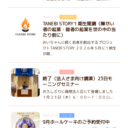
2026.07.25
トピックス
TANEBI STORY１期生開講（障がい
者の起業・弱者の起業を世の中の当
たり前に）
みいちゃんに続く若者を創出するプロジェ
クトTANEBI STORY ２０２６年５月に１期生
が開...
2026.07.22
イベント
終了（法人さま向け講演）23日モ
ーニングセミナー
お久しぶりに倫理法人会にて登壇しました
７月２３日（木）６：００～７：００ [c...
2026.07.20
ニュース
9月ホールケーキのご予約受付中