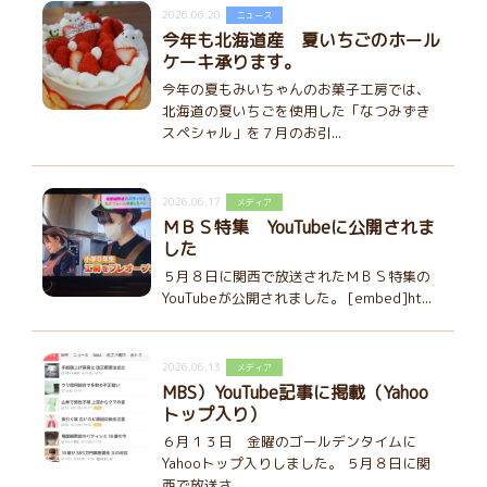
2026.06.20
ニュース
今年も北海道産 夏いちごのホール
ケーキ承ります。
今年の夏もみいちゃんのお菓子工房では、
北海道の夏いちごを使用した「なつみずき
スペシャル」を７月のお引...
2026.06.17
メディア
ＭＢＳ特集 YouTubeに公開されま
した
５月８日に関西で放送されたＭＢＳ特集の
YouTubeが公開されました。 [embed]ht...
2026.06.13
メディア
MBS）YouTube記事に掲載（Yahoo
トップ入り）
６月１３日 金曜のゴールデンタイムに
Yahooトップ入りしました。 ５月８日に関
西で放送さ...