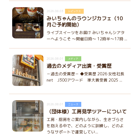
2026.08.03
トピックス
みいちゃんのラウンジカフェ（10
月ご予約開始）
ライブスイーツをお届け みいちゃんシアタ
ーへようこそ ～開催日時～ 12時半～17時 ...
2026.08.01
メディア
過去のメディア出演・受賞歴
－過去の受賞歴－ ◆受賞歴 2026 女性社長
net J300アワード 準大賞受賞 2025 ...
2026.08.01
ニュース
（団体様）工房見学ツアーについて
工房・厨房をご案内しながら、生きづらさ
を抱える中で、どのように訓練し、どのよ
うなサポートで運営してい...