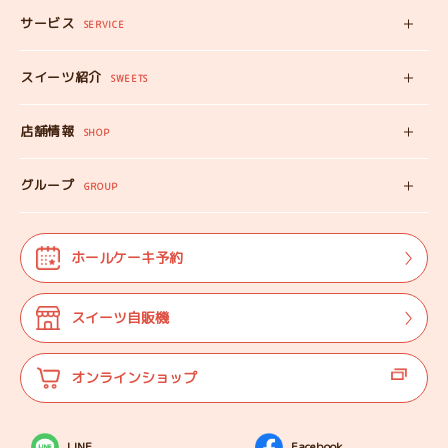
サービス
みいちゃんママの
SERVICE
プロフィール
スイーツ自販機
スイーツ紹介
工房見学
SWEETS
みいちゃんのスイーツ
出張カフェ
店舗情報
オンラインショップ
SHOP
教えない教室
店舗情報
みいちゃんのSDGS
グループ
マップ
GROUP
株式会社TANEBI
お仕事体験
開店日
Shining Children
よくある質問
法人･団体様向け
ホールケーキ予約
自分探しを
サポートする会
ご案内
代表プロフィール
スイーツ自販機
登壇実績
オンラインショップ
LINE
Facebook