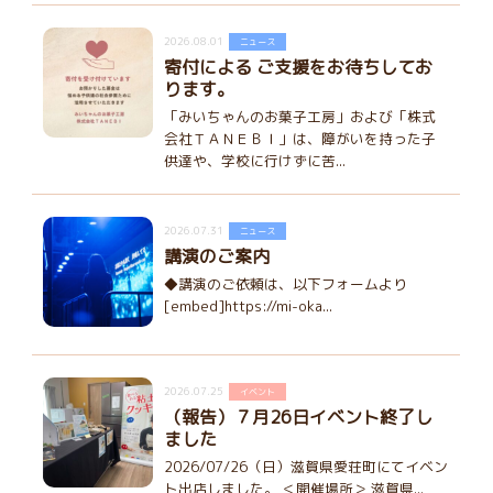
2026.08.01
ニュース
寄付による ご支援をお待ちしてお
ります。
「みいちゃんのお菓子工房」および「株式
会社ＴＡＮＥＢＩ」は、障がいを持った子
供達や、学校に行けずに苦...
2026.07.31
ニュース
講演のご案内
◆講演のご依頼は、以下フォームより
[embed]https://mi-oka...
2026.07.25
イベント
（報告）７月26日イベント終了し
ました
2026/07/26（日）滋賀県愛荘町にてイベン
ト出店しました。 ＜開催場所＞ 滋賀県...