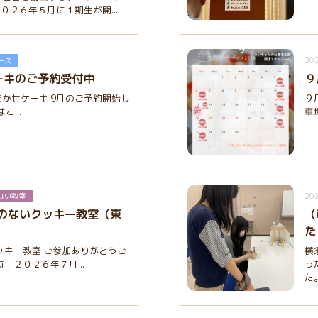
RY ２０２６年５月に１期生が開...
202
ース
ーキのご予約受付中
９
かせケーキ 9月のご予約開始し
９
こ...
車
202
ない教室
のないクッキー教室（東
（
た
ッキー教室 ご参加ありがとうご
横
：２０２６年７月...
っ
た。 