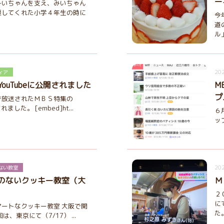
ー
みいちゃんを支え、みいちゃん
援してくれた小学４年生の時に
今
道
ル
202
ィア
ouTubeに公開されました
M
プ
で放送されたＭＢＳ特集の
れました。 [embed]ht...
６
ッ
202
ない教室
のないクッキー教室（大
Ｍ
２
に
ートなクッキー教室 大阪で開
た。
は、東京にて（7/17） ...