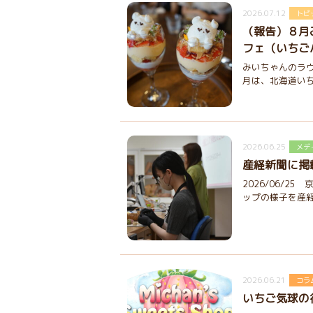
2026.07.12
トピ
（報告）８月
フェ（いちご
みいちゃんのラウ
月は、北海道いちご
2026.06.25
メデ
産経新聞に掲
2026/06/2
ップの様子を産経
2026.06.21
コラ
いちご気球の