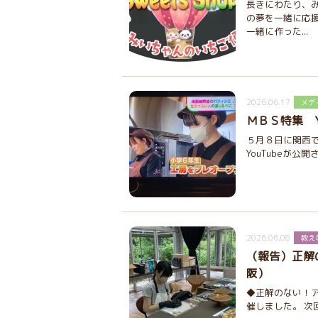
長きにわたり、
の夢を一緒に応
一緒に作った...
2026.06.17
メデ
ＭＢＳ特集 Y
５月８日に関西
YouTubeが公開さ
2026.06.08
教え
（報告）正解
阪）
◆正解のない！ア
催しました。 次回