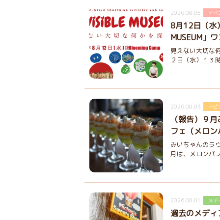
2026.08.05
イベ
8月12日（水）「
MUSEUM」
見えない大切な何
２日（水）１３時
2026.08.03
トピ
（報告）９月
フェ（メロン
みいちゃんのラウ
月は、メロンパフ
2026.08.01
メデ
過去のメディ