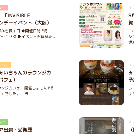
202
ント
INVISIBLE
8
ワンデーイベント（大阪）
賀
かを探す日 ◆開催日時 8月１
こ
～１９時 ●イベント開催概要...
シ
講
202
ックス
みいちゃんのラウンジカ
み
パフェ）
予
ンジカフェ 開催しました♪ 8
ラ
ェでした。 ラ...
よ
202
ィア
ア出演・受賞歴
（