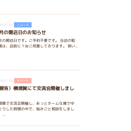
6.07.20
ニュース
月の開店日のお知らせ
月の開店日です。ご予約不要です。 当店の駐
場は、店前に１台ご用意しております。 狭い...
6.07.19
イベント
報告）横須賀にて交流会開催しまし
須賀で交流会開催し、あっとホームな場でゆ
たりした時間の中で、悩みごと相談をしまし
...