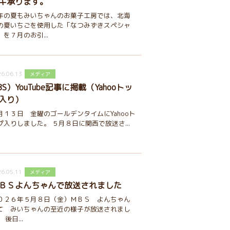
キ承ります。
年の夏もみいちゃんのお菓子工房では、北海
の夏いちごを使用した「なつみずきスペシャ
」を７月のお引...
6.06.13
メディア
BS）YouTube記事に掲載（Yahooトッ
入り）
月１３日 金曜のゴールデンタイムにYahooト
プ入りしました。 ５月８日に関西で放送さ...
6.05.11
メディア
ＢＳよんちゃんで放送されました
０２６年５月８日（金）ＭＢＳ よんちゃん
て みいちゃんの至近の様子が放送されまし
 後日...