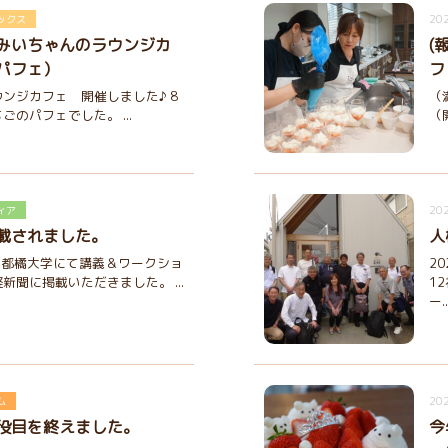
202
ックス
みいちゃんのラウンジカ
(
パフェ）
フ
ンジカフェ 開催しました♪ 8
（
のパフェでした。 ...
（開
202
ィア
載されました。
人
5 京都橘大学にて講義＆ワークショ
2
新聞に掲載いただきました。 ...
1
ー..
202
ム
役目を終えました。
今