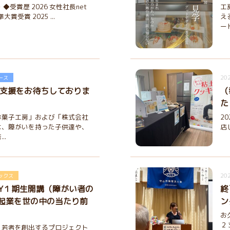
◆受賞歴 2026 女性社長net
工
賞受賞 2025 ...
え
ー
202
ース
ご支援をお待ちしておりま
（
た
お菓子工房」および「株式会社
2
は、障がいを持った子供達や、
店
..
202
ックス
TORY１期生開講（障がい者の
終
起業を世の中の当たり前
ン
お
２
く若者を創出するプロジェクト