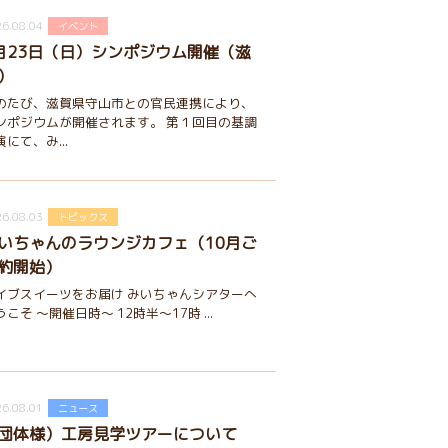
6.08.04
イベント
月23日（日）シンポジウム開催（滋
）
のたび、滋賀県守山市との官民連携により、
ンポジウムが開催されます。 第１回目の基調
演にて、み...
6.08.03
トピックス
いちゃんのラウンジカフェ（10月ご
約開始）
イブスイーツをお届け みいちゃんシアターへ
うこそ ～開催日時～ 12時半～17時 ...
6.08.01
ニュース
団体様）工房見学ツアーについて