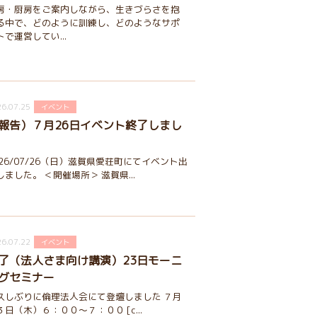
房・厨房をご案内しながら、生きづらさを抱
る中で、どのように訓練し、どのようなサポ
トで運営してい...
6.07.25
イベント
報告）７月26日イベント終了しまし
026/07/26（日）滋賀県愛荘町にてイベント出
しました。 ＜開催場所＞ 滋賀県...
6.07.22
イベント
了（法人さま向け講演）23日モーニ
グセミナー
久しぶりに倫理法人会にて登壇しました ７月
３日（木）６：００～７：００ [c...