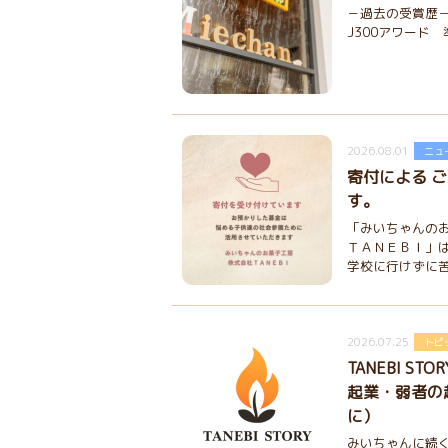
－過去の受賞歴－ 
J300アワード 準大
2026.08.01
ニュ
寄付による 
す。
「みいちゃんの
ＴＡＮＥＢＩ」
学校に行けずに苦.
2026.07.25
トピ
TANEBI S
起業・弱者の
に）
みいちゃんに続