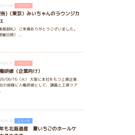
6.07.06
イベント
報告)（東京）みいちゃんのラウンジカ
ェ
満員御礼） ご来場ありがとうございました。
催日時） ...
6.06.25
イベント
権研修（企業向け）
026/06/16（火） 大阪に本社をもつ上場企業
2社の皆様に人権研修として、講義と工房ツア
.
6.06.20
ニュース
年も北海道産 夏いちごのホールケ