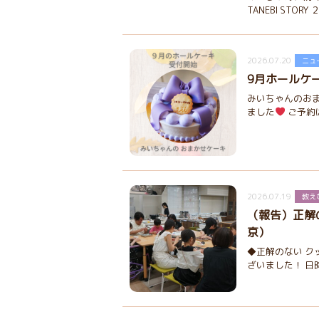
TANEBI STO
2026.07.20
ニュ
9月ホールケ
みいちゃんのおま
ました
ご予約は
2026.07.19
教え
（報告）正解
京）
◆正解のない ク
ざいました！ 日時